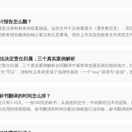
计报告怎么翻？
译是法律和财务的双重挑战。这些文件不仅体量庞大（通常数百页），而
绍财务报告翻译的核心要点和注意事项。境外上市涉及的财务文件类型文
”的译法决定责任归属，三个真实案例解析
定责任归属，三个真实案例解析合同翻译中最简单也最容易出错的地方，往往是几个情态动
误译为“可以”，强制性义务就变成了选择性条款；一个“may”误译为“必须
标书翻译的时间怎么排？
只有5-10天。一份500页的标书，从接收到交付，中间要经过术语提取
份实用的排期指南。标书翻译的时间分配比例根据行业经验，标书翻译的