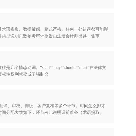
且术语密集、数据敏感、格式严格。任何一处错误都可能影
件类型说明页数参考审计报告由注册会计师出具，含审
词。“shall”“may”“should”“must”在法律文
”，授权性权利就变成了强制义
、翻译、审校、排版、客户复核等多个环节。时间怎么排才
时间分配大致如下：环节占比说明译前准备（术语提取、