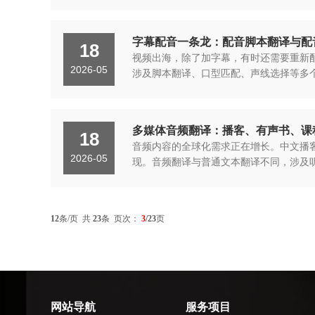
字幕配音一条龙：配音脚本翻译与配
18
视频出海，除了加字幕，有时还需要重新配
2026-05
涉及脚本翻译、口型匹配、声线选择等多
多媒体音频翻译：播客、有声书、课
18
音频内容的全球化需求正在增长。中文播
2026-05
现。音频翻译与普通文本翻译不同，涉及听
12
条/页 共
23
条 页次：
3
/23
页
网站导航
服务项目