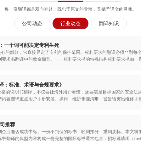
每一份翻译都是双向奔赴：既忠于原文的骨骼，又赋予译文的灵魂。
公司动态
行业动态
翻译知识
：一个词可能决定专利生死
是最核心的部分，它直接界定了专利的保护范围。权利要求的翻译必须**到
利要求书翻译中的致命细节。一、权利要求书的特殊结构权利要求书由一系
译：标准、术语与合规要求》
份合格的说明书翻译，不仅要让海外用户看懂，还要满足目标国家的安全法
型内容翻译重点用户手册安装、操作、维护步骤清晰，警告语突出维修手
公司推荐
到企业能否成功中标。一份不到位的标书，轻则扣分，重则废标。本文将
型内容构成一份完整的国际标书通常包含：招标邀请函（Invitation to Bid