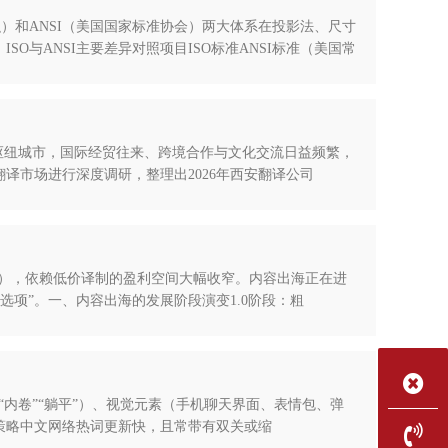
）和ANSI（美国国家标准协会）两大体系在投影法、尺寸
与ANSI主要差异对照项目ISO标准ANSI标准（美国常
心枢纽城市，国际经贸往来、跨境合作与文化交流日益频繁，
译市场进行深度调研，整理出2026年西安翻译公司
0%），依赖低价译制的盈利空间大幅收窄。内容出海正在进
选项”。一、内容出海的发展阶段演变1.0阶段：粗
“内卷”“躺平”）、视觉元素（手机聊天界面、表情包、弹
策略中文网络热词更新快，且常带有双关或缩