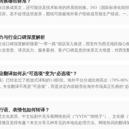
转换哪些标准？
注换成英文，还可能涉及技术标准的跨系统转换。ISO（国际标准化组织
。若不处理这些差异，图纸可能被海外客户拒收或导致生产错误。一、ISO
实力与行业口碑深度解析
与行业口碑深度解析随着“一带一路”倡议深入推进，西安作为西北地区核
业资质、译员实力、服务案例、客户口碑及质控体系五大维度，对西安翻
翻译如何从“可选项”变为“必选项”？
）已经走过了粗放式译制的1.0阶段。海外平台分成比例高企（70%-8
，专业翻译不再是“可选项”，而是决定内容能否在海外市场真正扎根的“必
行语、表情包如何转译？
文化差异。中文短剧中充斥着网络热词（“YYDS”“绝绝子”）、文化梗（
看懂且觉得有趣？本文分享几种常见的本地化处理方法。网络热词的翻译