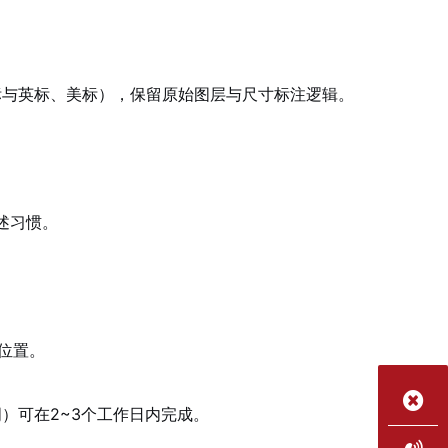
标与英标、美标），保留原始图层与尺寸标注逻辑。
述习惯。
注位置。
词）可在2~3个工作日内完成。