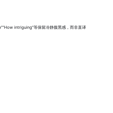
ow intriguing”等保留冷静腹黑感，而非直译