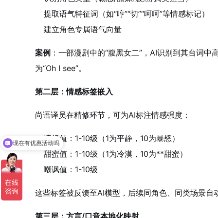
提取语气特征词（如“哼”“切”“呵呵”等情感标记）
建立角色专属语气向量
案例
：一部漫剧中的“腹黑女二”，AI识别到其台词中高频出
为“Oh I see”。
第二层：情感标签嵌入
尚语译员在精修环节，可为AI标注情感强度
：
愤怒值：1-10级（1为平静，10为暴怒）
现在有优惠活动吗
甜蜜值：1-10级（1为冷漠，10为**甜蜜）
嘲讽值：1-10级
这些标签被反馈至AI模型，后续同角色、同类场景自
第三层：方言/口音本地化映射