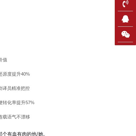
价值
还原度提升40%
辅助译员精准把控
梗转化率提升57%
连载语气不漂移
那个有血有肉的他/她。