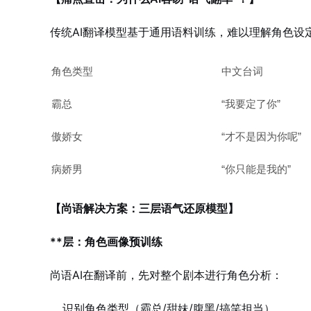
传统AI翻译模型基于通用语料训练，难以理解角色设
角色类型
中文台词
霸总
“我要定了你”
傲娇女
“才不是因为你呢”
病娇男
“你只能是我的”
【尚语解决方案：三层语气还原模型】
**层：角色画像预训练
尚语AI在翻译前，先对整个剧本进行角色分析
：
识别角色类型（霸总/甜妹/腹黑/搞笑担当）