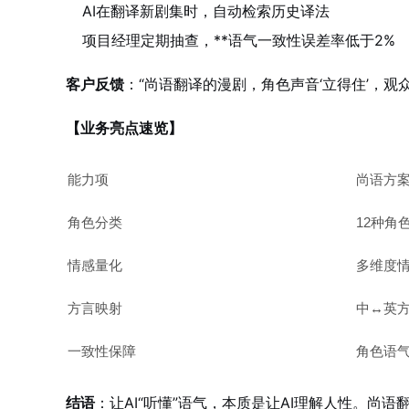
AI在翻译新剧集时，自动检索历史译法
项目经理定期抽查，**语气一致性误差率低于2%
客户反馈
：“尚语翻译的漫剧，角色声音‘立得住’，
【业务亮点速览】
能力项
尚语方
角色分类
12种角
情感量化
多维度
方言映射
中↔英
一致性保障
角色语
结语
：让AI“听懂”语气，本质是让AI理解人性。尚