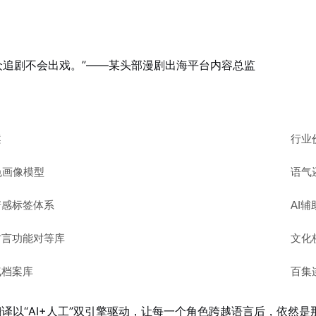
观众追剧不会出戏。”——某头部漫剧出海平台内容总监
案
行业
色画像模型
语气
情感标签体系
AI
方言功能对等库
文化
气档案库
百集
语翻译以“AI+人工”双引擎驱动，让每一个角色跨越语言后，依然是