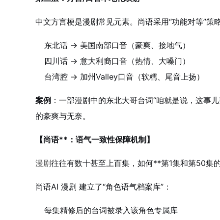
中文方言梗是漫剧常见元素。尚语采用“功能对等”策
东北话 → 美国南部口音（豪爽、接地气）
四川话 → 意大利裔口音（热情、大嗓门）
台湾腔 → 加州Valley口音（软糯、尾音上扬）
案例
：一部漫剧中的东北大哥台词“咱就是说，这事儿整得挺闹心”，尚语
的豪爽与无奈。
【尚语**：语气一致性保障机制】
漫剧
往往有数十甚至上百集，如何**第1集和第50集
尚语AI 漫剧 建立了“角色语气档案库”：
每集精修后的台词被录入该角色专属库