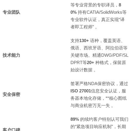
等专业背景的专职译员，
8
专业团队
0%
持有CATIA/SolidWorks等
专业软件认证，真正实现“译
者即工程师”
。
支持
130+
语种，覆盖英语、
俄语、西班牙语、阿拉伯语等
技术能力
关键市场。精通DWG/PDF/SL
DPRT等
20+
种格式，保留原
始设计数据
。
签署严格NDA保密协议，通过
ISO 27001
信息安全认证，服
安全保密
务器本地化存储，**核心图纸
与商业机密万无一失
。
89%
的续约客户特别认可我们
的“紧急项目响应机制”，长期
客户口碑