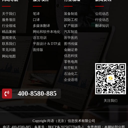
关于我们
笔译
装备制造
公司动态
服务项目
口译
国际工程
行业动态
行业领域
多媒体翻译
矿产能源
翻译知识
精品案例
网站和软件本地化
汽车制造
新闻资讯
语言培训
医学医药
联系我们
平面设计 & DTP桌
图书传媒
常见问题
面排版
金融证劵
信息科技
网站地图
零售电商
航空航天
石油化工
企业语培
400-8580-885
关注我们
Copyright 尚语（北京）信息技术有限公司
电话: 400-8580-885
备案号：
陕ICP备2025072704号-1
免责声明：本网站部分图