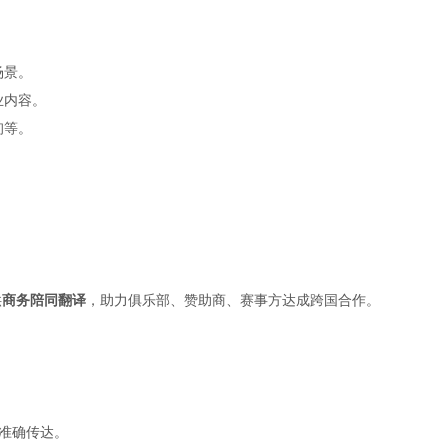
场景。
业内容。
询等。
供
商务陪同翻译
，助力俱乐部、赞助商、赛事方达成跨国合作。
息准确传达。