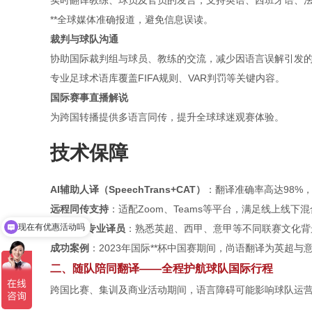
**全球媒体准确报道，避免信息误读。
裁判与球队沟通
协助国际裁判组与球员、教练的交流，减少因语言误解引发
专业足球术语库覆盖FIFA规则、VAR判罚等关键内容。
国际赛事直播解说
为跨国转播提供多语言同传，提升全球球迷观赛体验。
技术保障
AI辅助人译（SpeechTrans+CAT）
：翻译准确率高达98%
远程同传支持
：适配Zoom、Teams等平台，满足线上线下
现在有优惠活动吗
30+足球专业译员
：熟悉英超、西甲、意甲等不同联赛文化背
成功案例
：2023年国际**杯中国赛期间，尚语翻译为英超
二、随队陪同翻译——全程护航球队国际行程
跨国比赛、集训及商业活动期间，语言障碍可能影响球队运