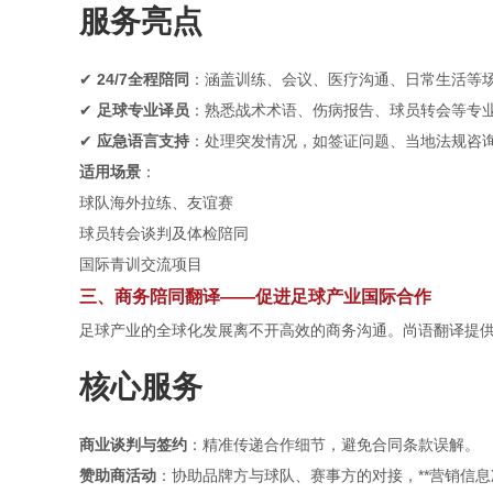
服务亮点
✔
24/7全程陪同
：涵盖训练、会议、医疗沟通、日常生活等
✔
足球专业译员
：熟悉战术术语、伤病报告、球员转会等专
✔
应急语言支持
：处理突发情况，如签证问题、当地法规咨
适用场景
：
球队海外拉练、友谊赛
球员转会谈判及体检陪同
国际青训交流项目
三、商务陪同翻译——促进足球产业国际合作
足球产业的全球化发展离不开高效的商务沟通。尚语翻译提
核心服务
商业谈判与签约
：精准传递合作细节，避免合同条款误解。
赞助商活动
：协助品牌方与球队、赛事方的对接，**营销信